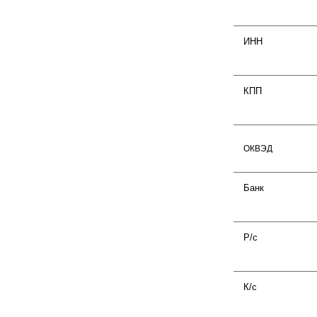
ИНН
КПП
ОКВЭД
Банк
Р/с
К/с